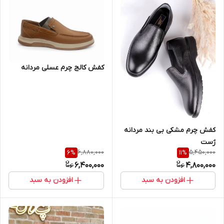
کفش کالج چرم عسلی مردانه
کفش چرم مشکی بی بند مردانه
ژست
6,880,000
5,450,000
6
%
11
%
6,400,000
4,800,000
افزودن به سبد
افزودن به سبد