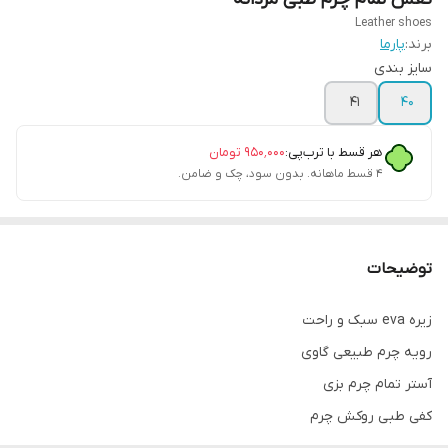
Leather shoes
برند:
پارما
سایز بندی
41
40
هر قسط با ترب‌پی:
۹۵۰٬۰۰۰
تومان
۴ قسط ماهانه. بدون سود، چک و ضامن.
توضیحات
زیره eva سبک و راحت
رویه چرم طبیعی گاوی
آستر تمام چرم بزی
کفی طبی روکش چرم