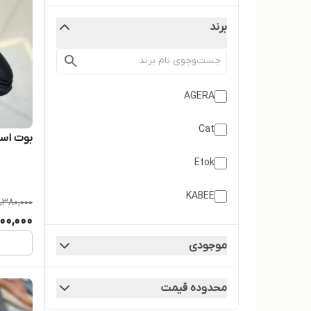
برند
AGERA
Cat
بوت اسپ
Etok
KABEE
,380,000
100,000
Omega
موجودی
Parma
محدوده قیمت
آتروپات