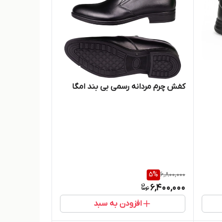
کفش چرم مردانه رسمی بی بند امگا
5
%
6,800,000
6,400,000
افزودن به سبد