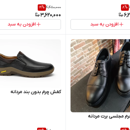
19
%
4,480,000
8
%
3,620,000
6,
افزودن به سبد
افزودن به سبد
کفش چرم بدون بند مردانه
م مجلسی برت مردانه