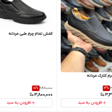
کفش تمام چرم طبی مردانه
مردانه
15
%
4,480,000
14
%
3
3,800,000
3,3
افزودن به سبد
افزودن به سبد