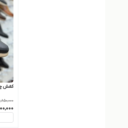
آتروپات
آتروپات
آریو
اسپرت چرم
امگا
برشکا
کفش چرم کلارک 
برشکا
,850,000
بوت
00,000
پارما