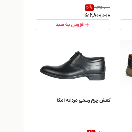
16
%
3,350,000
2,800,000
افزودن به سبد
کفش چرم رسمی مردانه امگا