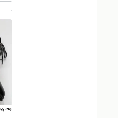
کلارک
کلارک
گریدر
گلپا
لوفر
مادو
ونس
ویکو
بوت چرم