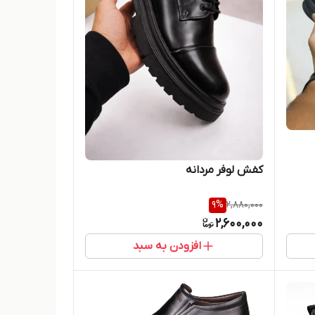
کفش لوفر مردانه
9
%
2,880,000
2,600,000
افزودن به سبد