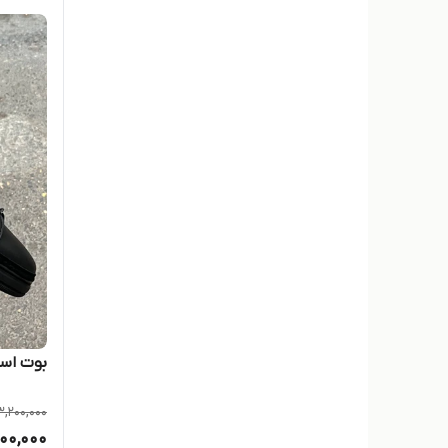
پول اند بیر
تیک
تیمبرلند
جیوکس
دنیز
زارا
زارا
ژست
بوت اسپ
کالج
3,200,000
800,000
کت