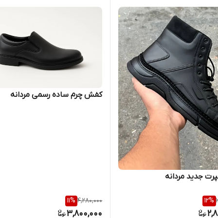
کفش چرم ساده رسمی مردانه
رت جدید مردانه
11
%
4,280,000
12
%
3,800,000
2,