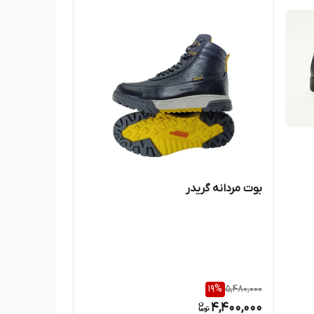
بوت مردانه گریدر
19
%
5,480,000
4,400,000