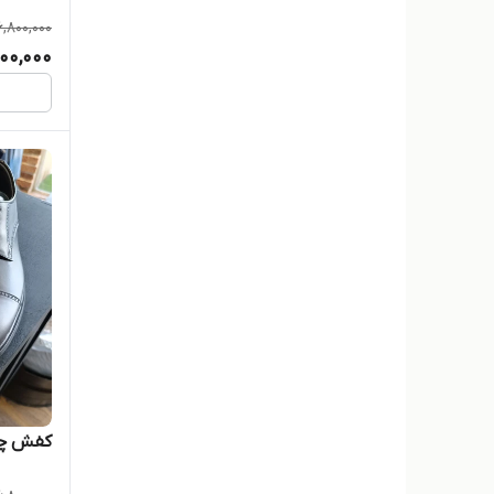
6,800,000
200,000
کفش چر