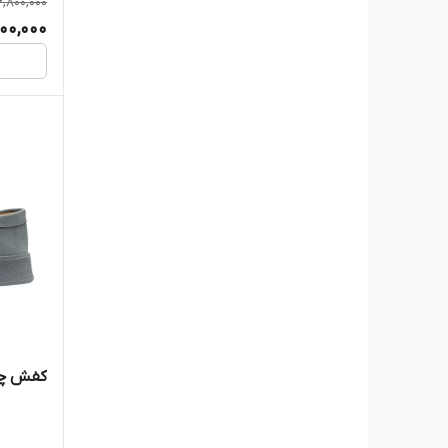
6,800,000
00,000
کفش چرم