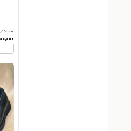
,880,000
00,000