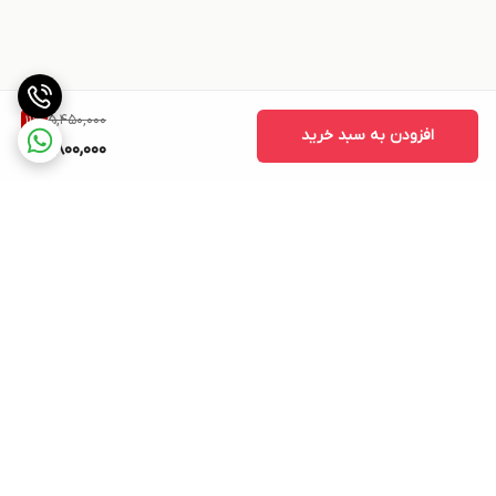
5,450,000
11
%
افزودن به سبد خرید
4,800,000
برگشت به بالا