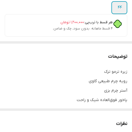
44
هر قسط با ترب‌پی:
۱٬۲۰۰٬۰۰۰
تومان
۴ قسط ماهانه. بدون سود، چک و ضامن.
توضیحات
زیره ترمو ترک
رویه چرم طبیعی گاوی
آستر چرم بزی
پاخور فوق‌العاده شیک و راحت
قالب کاملآ استاندارد
کیفیت ضمانتی
نظرات
رنگ مشکی