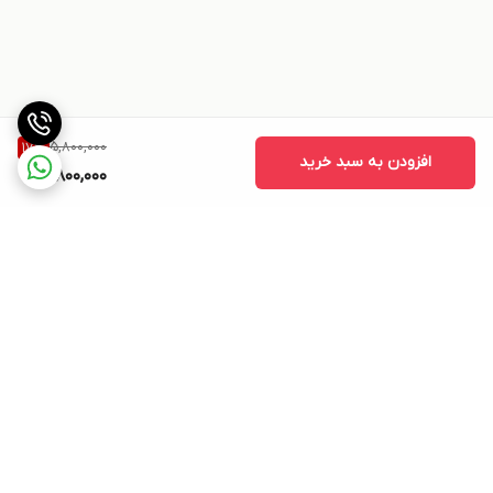
5,800,000
17
%
افزودن به سبد خرید
4,800,000
برگشت به بالا