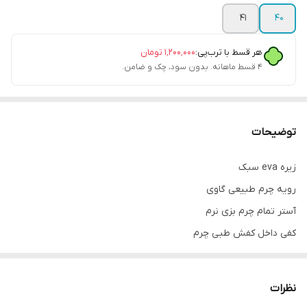
41
40
هر قسط با ترب‌پی:
۱٬۲۰۰٬۰۰۰
تومان
۴ قسط ماهانه. بدون سود، چک و ضامن.
توضیحات
زیره eva سبک
رویه چرم طبیعی گاوی
آستر تمام چرم بزی نرم
کفی داخل کفش طبی چرم
پاخور فوق‌العاده شیک و راحت
قالب کاملا استاندارد
نظرات
کیفیت عالی