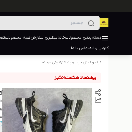
دسته‌بندی محصولات
خانه
پیگیری سفارش
همه محصولات
کفش
کتونی زنانه
تماس با ما
کیف و کفش پارسا
/
پوشاک
/
کتونی مردانه
کتو
2K
بر
سا