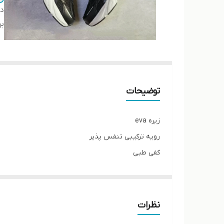
دس
بر
توضیحات
زیره eva
رویه ترکیبی تنفس پذیر
کفی طبی
کف دوخت از داخل اشتروبل شده
پاخور فوق‌العاده شیک و راحت
قالب کاملآ استاندارد
نظرات
کیفیت های کپی ساخت ویتنام