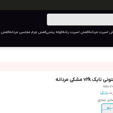
 اسپرت مردانه
کفش اسپرت زنانه
کوله پشتی
کفش چرم مجلسی مردانه
کفش م
نی نایک v2k مشکی مردانه
Nike V
ند:
نایک
یز بندی
41