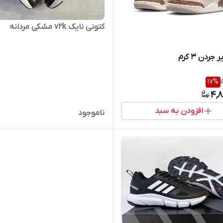
کتونی نایک v2k مشکی مردانه
جردن ۳ کرم
17
%
4,8
افزودن به سبد
ناموجود