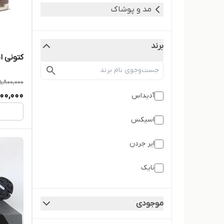
مد و پوشاک
برند
کتونی ایر 
5,800,000
00,000
آدیداس
اسیکس
ایر جردن
نایک
موجودی