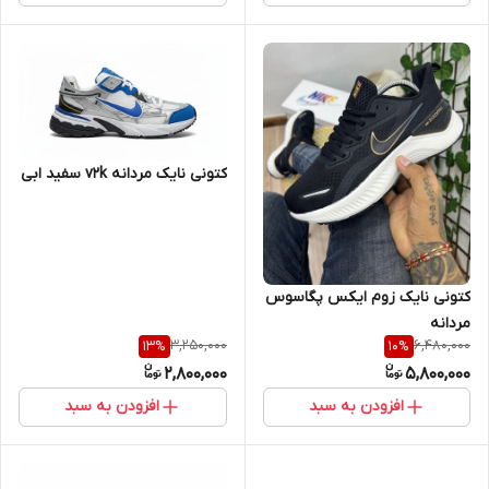
کتونی نایک مردانه v2k سفید ابی
کتونی نایک زوم ایکس پگاسوس
مردانه
3,250,000
6,480,000
13
%
10
%
2,800,000
5,800,000
افزودن به سبد
افزودن به سبد