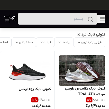
کتونی نایک مردانه
پربازدیدترین
برندها
قیمت
دسته‌بندی
فقط م
کتونی نایک پگاسوس طوسی
کتونی نایک زوم ایکس
مردانه TRAIL ATC
6,480,000
6,800,000
10
%
5
%
5,800,000
6,400,000