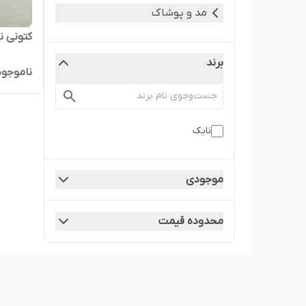
مد و پوشاک
کتونی نایک v2k م
برند
ناموجود
نایک
موجودی
محدوده قیمت