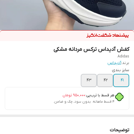
کفش آدیداس ترکس مردانه مشکی
Adidas
برند:
آدیداس
سایز بندی
43
42
41
هر قسط با ترب‌پی:
۹۵۰٬۰۰۰
تومان
۴ قسط ماهانه. بدون سود، چک و ضامن.
توضیحات