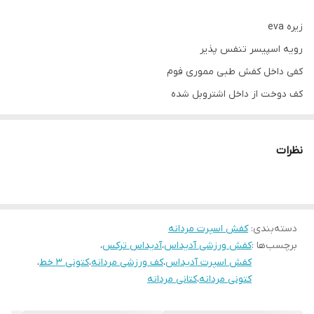
زیره eva
رویه اسپیسر تنفس پذیر
کفی داخل کفش طبی مموری فوم
کف دوخت از داخل اشتروبل شده
پاخور فوق‌العاده شیک و راحت
قالب کاملآ استاندارد
نظرات
کیفیت عالی کپی وارداتی
دسته‌بندی
:
کفش اسپرت مردانه
برچسب‌ها :
کفش ورزشی آدیداس
،
آدیداس ترکس
،
کفش اسپرت آدیداس
،
کف ورزشی مردانه
،
کتونی ۳ خط
،
کتونی مردانه
،
کتانی مردانه