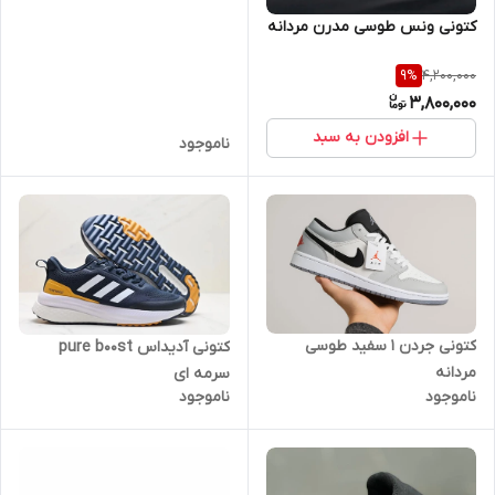
کتونی ونس طوسی مدرن مردانه
4,200,000
9
%
3,800,000
افزودن به سبد
ناموجود
کتونی جردن ۱ سفید طوسی
کتونی آدیداس pure b00st
مردانه
سرمه ای
ناموجود
ناموجود