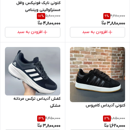
کتونی نایک فونیکس وافل
مسترکوالیتی ویتنامی
5,800,000
4,280,000
17
%
9
%
4,800,000
3,880,000
افزودن به سبد
افزودن به سبد
کفش آدیداس ترکس مردانه
کتونی آدیداس کامپوس
مشکی
4,450,000
1,850,000
14
%
12
%
3,800,000
1,620,000