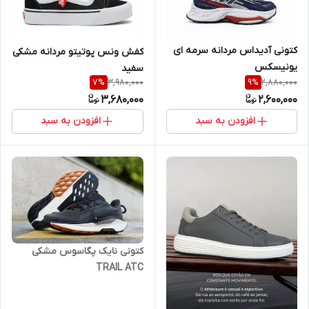
کتونی آدیداس مردانه سرمه ای
کفش ونس پوتیتو مردانه مشکی
یونیسکس
سفید
3,980,000
2,880,000
7
%
9
%
3,680,000
2,600,000
افزودن به سبد
افزودن به سبد
کتونی نایک پگاسوس مشکی
TRAIL ATC