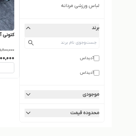
لباس ورزشی مردانه
برند
کتونی آدید
5,800,000
00,000
آدیداس
آدیداس
موجودی
محدوده قیمت