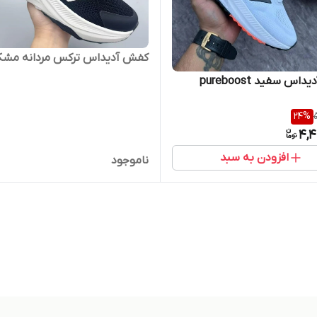
کفش آدیداس ترکس مردانه مشک
اس سفید pureboost
24
%
4,4
افزودن به سبد
ناموجود