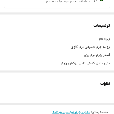
۴ قسط ماهانه. بدون سود، چک و ضامن.
توضیحات
زیره pu
رویه چرم طبیعی نرم گاوی
آستر چرم نرم بزی
کفی داخل کفش طبی روکش چرم
پاخور فوق‌العاده شیک و راحت
قالب کاملآ استاندارد
نظرات
کیفیت عالی با ضمانت بی قید و شرط
دسته‌بندی
:
کفش چرم مجلسی مردانه