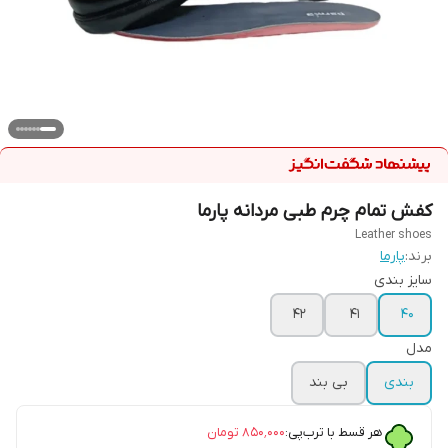
کفش تمام چرم طبی مردانه پارما
Leather shoes
برند:
پارما
سایز بندی
42
41
40
مدل
بندی
بی بند
هر قسط با ترب‌پی:
۸۵۰٬۰۰۰
تومان