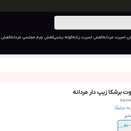
 اسپرت مردانه
کفش اسپرت زنانه
کوله پشتی
کفش چرم مجلسی مردانه
کفش م
وت برشکا زیپ دار مردانه
Bersh
ند:
برشکا
یز
41