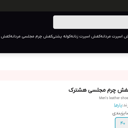
 اسپرت مردانه
کفش اسپرت زنانه
کوله پشتی
کفش چرم مجلسی مردانه
کفش م
فش چرم مجلسی هشترک
Men's leather sho
ند:
پارما
یزبندی
40