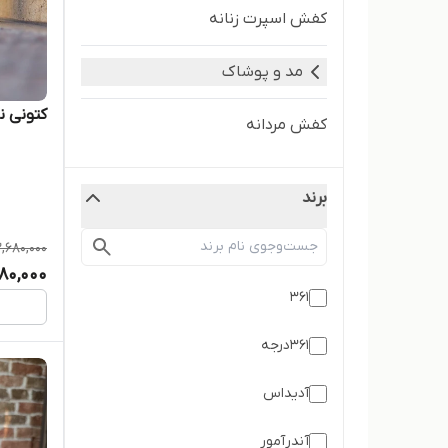
کفش اسپرت زنانه
مد و پوشاک
کتونی ن
کفش مردانه
برند
2,680,000
80,000
361
۳۶۱درجه
آدیداس
آندرآمور