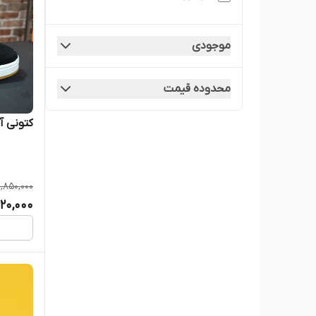
اسکیچرز
موجودی
اکو
محدوده قیمت
جردن
کتونی 
ریبوک
سایت
1,850,000
نایک
620,000