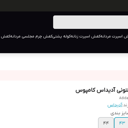
 اسپرت مردانه
کفش اسپرت زنانه
کوله پشتی
کفش چرم مجلسی مردانه
کفش م
تونی آدیداس کامپوس
Adid
ند:
آدیداس
یز بندی
44
43