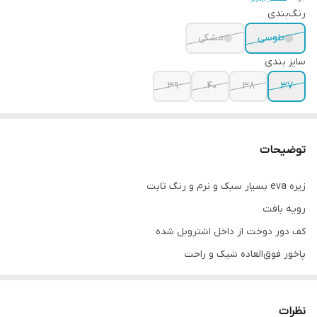
رنگ‌بندی
طوسی
مشکی
سایز بندی
39
40
38
37
توضیحات
زیره eva بسیار سبک و نرم و رنگ ثابت
رویه بافت
کف دور دوخت از داخل اشتروبل شده
پاخور فوق‌العاده شیک و راحت
پوشیدن بسیار راحت فورم جورابی و بند کار نما می‌باشد
قالب کاملا استاندارد
نظرات