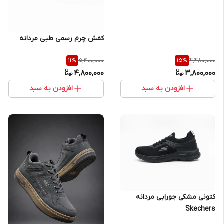
کفش چرم رسمی طبی مردانه
5,400,000
4,480,000
11
%
15
%
4,800,000
3,800,000
افزودن به سبد
افزودن به سبد
کتونی مشکی جورابی مردانه
Skechers