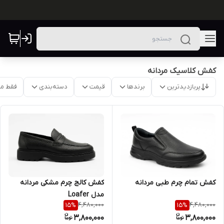
کفش کلاسیک مردانه
پربازدیدترین
برندها
قیمت
دسته‌بندی
فقط م
کفش تمام چرم طبی مردانه
کفش کالج چرم مشکی مردانه
مدل Loafer
4,480,000
4,480,000
15
%
15
%
3,800,000
3,800,000