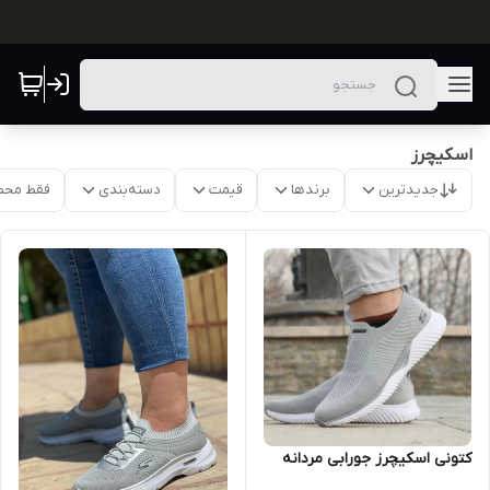
اسکیچرز
جدیدترین
برندها
قیمت
دسته‌بندی
فقط محص
کتونی اسکیچرز جورابی مردانه