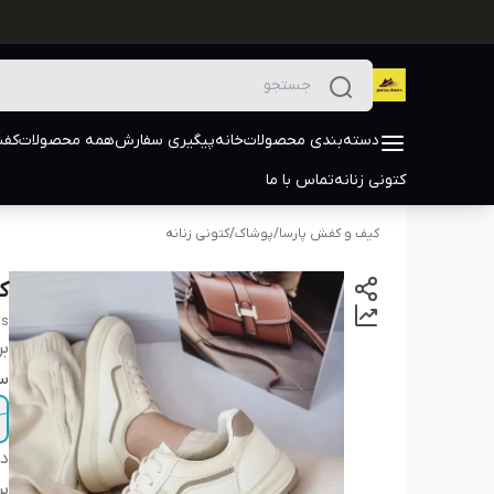
دسته‌بندی محصولات
خانه
پیگیری سفارش
همه محصولات
کفش
کتونی زنانه
تماس با ما
کیف و کفش پارسا
/
پوشاک
/
کتونی زنانه
ک
's
بر
سا
دس
بر