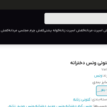
 اسپرت مردانه
کفش اسپرت زنانه
کوله پشتی
کفش چرم مجلسی مردانه
کفش م
تونی ونس دخترانه
Van
ند:
ونس
یز بندی
41
ته‌بندی
:
کتونی زنانه
چسب‌ها :
ونس کرم دخترانه
،
ونس جدید دخترانه
،
ونس جدید زنانه
،