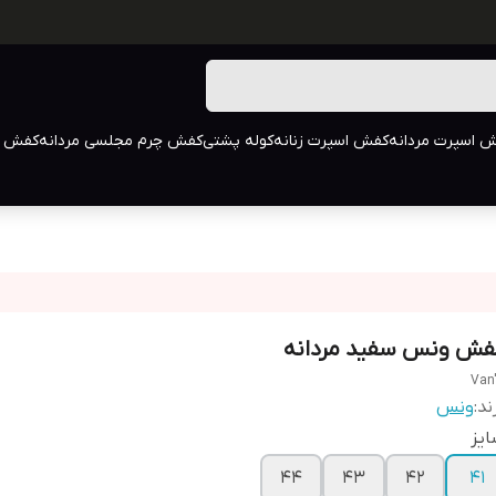
 اسپرت مردانه
کفش اسپرت زنانه
کوله پشتی
کفش چرم مجلسی مردانه
کفش م
فش ونس سفید مردانه
Van
ند:
ونس
یز
44
43
42
41