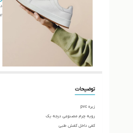
دس
بر
توضیحات
زیره pvc
رویه چرم مصنوعی درجه یک
کفی داخل کفش طبی