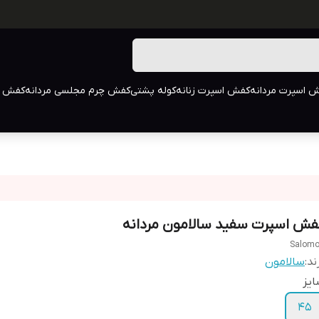
 اسپرت مردانه
کفش اسپرت زنانه
کوله پشتی
کفش چرم مجلسی مردانه
کفش م
فش اسپرت سفید سالامون مردانه
Salom
ند:
سالامون
یز
45