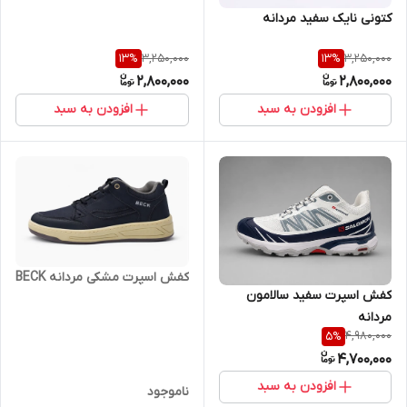
کتونی نایک سفید مردانه
3,250,000
3,250,000
13
%
13
%
2,800,000
2,800,000
افزودن به سبد
افزودن به سبد
کفش اسپرت مشکی مردانه BECK
کفش اسپرت سفید سالامون
مردانه
4,980,000
5
%
4,700,000
افزودن به سبد
ناموجود