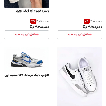
ونس قهوه ای زنانه ویجا
3,580,000
3,800,000
7
%
7
%
3,300,000
3,500,000
افزودن به سبد
افزودن به سبد
کتونی نایک مردانه v2k سفید ابی