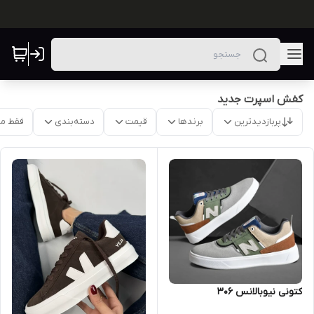
کفش اسپرت جدید
پربازدیدترین
برندها
قیمت
دسته‌بندی
فقط م
کتونی نیوبالانس 306