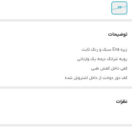
44
توضیحات
زیره Eva سبک و رنگ ثابت
رویه شرانگ درجه یک وارداتی
کفی داخل کفش طبی
کف دور دوخت از داخل اشتروبل شده
پاخور فوق‌العاده شیک و راحت
قالب کاملا استاندارد
نظرات
کیفیت عالی ضمانتی