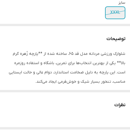
سایز
XXXL
توضیحات
شلوارک ورزشی مردانه مدل قد ۶۵، ساخته شده از **پارچه زُهره گرم
بالا** یکی از بهترین انتخاب‌ها برای تمرین، باشگاه و استفاده روزمره
است. این پارچه به دلیل ضخامت استاندارد، دوام عالی و حالت ایستایی
مناسب، تنخور بسیار شیک و خوش‌فرمی ایجاد می‌کند.
جنس پارچه به‌گونه‌ای طراحی شده که در استفاده طولانی‌مدت **پرز
نمی‌دهد، تغییر شکل نمی‌دهد و ظاهری کاملاً تمیز و حرفه‌ای** حفظ
نظرات
می‌کند. کش کمر به همراه بند تنظیم، استفاده را کاملاً راحت و فیت را
قابل تنظیم برای تمام سایزها می‌کند.
لوگوی دوخته‌شده روی پا، ظاهر شلوارک را اسپرت‌تر و جذاب‌تر کرده و آن