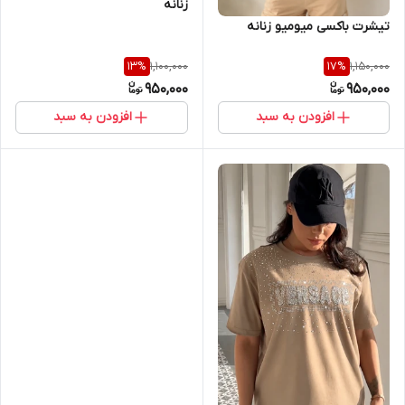
زنانه
تیشرت باکسی میومیو زنانه
1,100,000
1,150,000
13
%
17
%
950,000
950,000
افزودن به سبد
افزودن به سبد