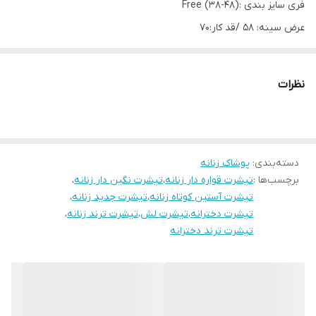
فری سایز بندی :Free (38-48)
عرض سینه: 58 /قد کار:70
تضمین صد در صد کیفیت
نظرات
دسته‌بندی
:
پوشاک زنانه
برچسب‌ها :
تیشرت قواره دار زنانه
،
تیشرت نگین دار زنانه
،
تیشرت آستین کوتاه زنانه
،
تیشرت جدید زنانه
،
تیشرت دخترانه
،
تیشرت لش
،
تیشرت ترند زنانه
،
تیشرت ترند دخترانه