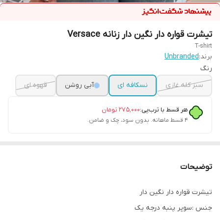
تیشرت قواره دار نگین دار زنانه Versace
T-shirt
برند:
Unbranded
رنگ
سبز کله غازی
نسکافه ای
آبی روشن
قهوه ای
هر قسط با ترب‌پی:
۲۷۵٬۰۰۰
تومان
۴ قسط ماهانه. بدون سود، چک و ضامن.
توضیحات
تیشرت قواره دار نگین دار
جنس :سوپر پنبه درجه یک