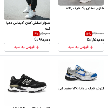
شلوار اسلش بگ نایک زنانه
شلوار اسلش کتان آدیداس دمپا
گت
1,150,000
1,380,000
14
%
16
%
980,000
1,150,000
افزودن به سبد
افزودن به سبد
کتونی نایک مردانه v2k سفید ابی