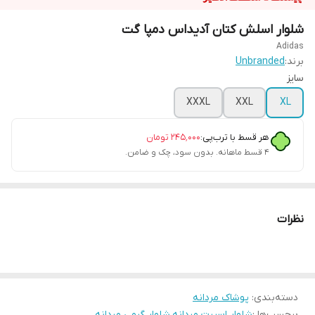
شلوار اسلش کتان آدیداس دمپا گت
Adidas
برند:
Unbranded
سایز
XXXL
XXL
XL
هر قسط با ترب‌پی:
۲۴۵٬۰۰۰
تومان
۴ قسط ماهانه. بدون سود، چک و ضامن.
نظرات
دسته‌بندی
:
پوشاک مردانه
برچسب‌ها :
شلوار اسپرت مردانه
،
شلوار گرمی مردانه
،