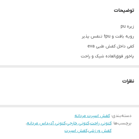
توضیحات
زیره pu
رویه بافت و tpu تنفس پذیر
کفی داخل کفش طبی eva
پاخور فوق‌العاده شیک و راحت
قالب کاملا استاندارد
کیفیت عالی های کپی ویتنام
نظرات
مناسب ورزش و استفاده روزمره
دسته‌بندی
:
کفش اسپرت مردانه
برچسب‌ها :
کتونی راحت
،
کتونی خارجی
،
کتونی آدیداس مردانه
،
کفش ورزشی
،
کفش اسپرت