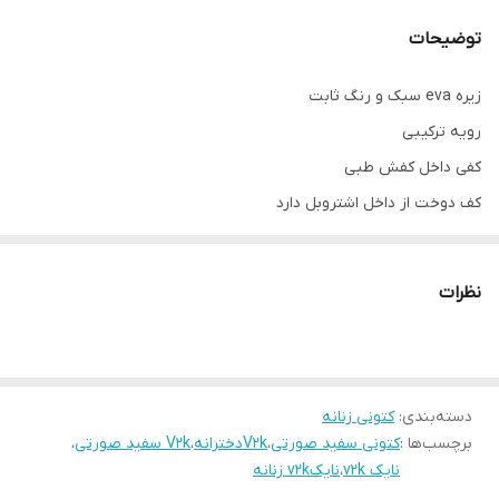
توضیحات
زیره eva سبک و رنگ ثابت
رویه ترکیبی
کفی داخل کفش طبی
کف دوخت از داخل اشتروبل دارد
پاخور فوق‌العاده شیک و راحت
قالب کاملآ استاندارد
نظرات
کیفیت عالی
دسته‌بندی
:
کتونی زنانه
برچسب‌ها :
کتونی سفید صورتی
،
V2kدخترانه
،
V2k سفید صورتی
،
نایک v2k
،
نایکv2k زنانه