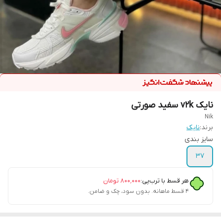
نایک v2k سفید صورتی
Nik
برند:
نایک
سایز بندی
37
هر قسط با ترب‌پی:
۸۰۰٬۰۰۰
تومان
۴ قسط ماهانه. بدون سود، چک و ضامن.