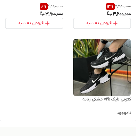
4,280,000
3,680,000
8
%
13
%
3,900,000
3,200,000
افزودن به سبد
افزودن به سبد
کتونی نایک v2k مشکی زنانه
ناموجود