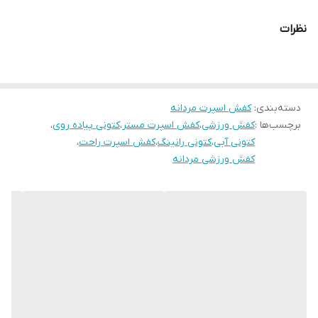
قالب کاملآ استاندارد
نظرات
کیفیت مسترکوالیتی ساخت ویتنام
مناسب ورزش رانینگ و استفاده روزمره
دسته‌بندی
:
کفش اسپرت مردانه
برچسب‌ها :
کفش ورزشی
،
کفش اسپرت مستر
،
کتونی پیاده روی
،
کتونی آبی
،
کتونی رانینگ
،
کفش اسپرت راحت
،
کفش ورزشی مردانه