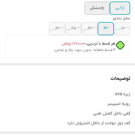
آبی
مشکی
سایز بندی
۴۲
45
44
43
41
هر قسط با ترب‌پی:
۱٬۲۰۰٬۰۰۰
تومان
۴ قسط ماهانه. بدون سود، چک و ضامن.
توضیحات
زیره eva
رویه اسپیسر
کفی داخل کفش طبی
کف دور دوخت از داخل اشتروبل دارد
پاخور فوق‌العاده شیک و راحت