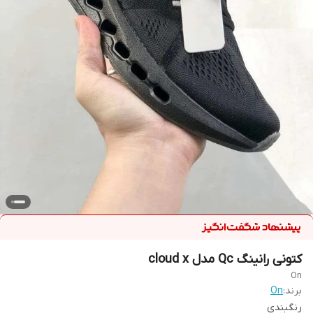
کتونی رانینگ Qc مدل cloud x
On
برند:
On
رنگبندی