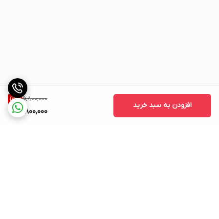
5,800,000
17
%
افزودن به سبد خرید
4,800,000
برگشت به بالا