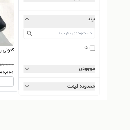
برند
On
کتونی رانینگ Qc
5,800,000
موجودی
00,000
محدوده قیمت