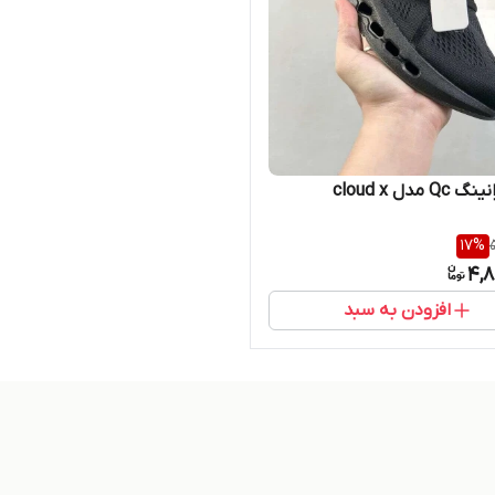
 مدل cloud x
17
%
4,8
افزودن به سبد