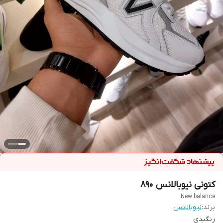
کتونی نیوبالانس 890
New balance
برند:
نیوبالانس
رنگبدی