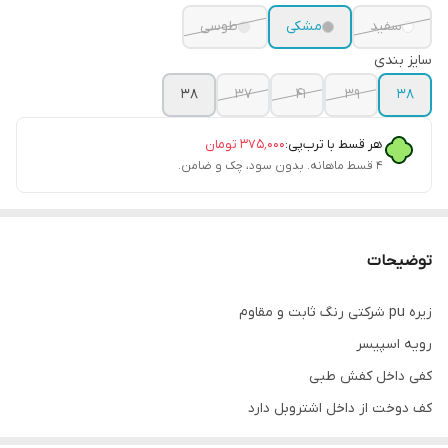
سفید
مشکی
طوسی
سایز بندی
۳۸
۳۷
41
39
38
هر قسط با ترب‌پی:
۳۷۵٬۰۰۰
تومان
۴ قسط ماهانه. بدون سود، چک و ضامن.
توضیحات
زیره pu شرکتی رنگ ثابت و مقاوم
رویه اسپیسر
کفی داخل کفش طبی
کف دوخت از داخل اشتروبل دارد
پاخور فوق‌العاده شیک و راحت