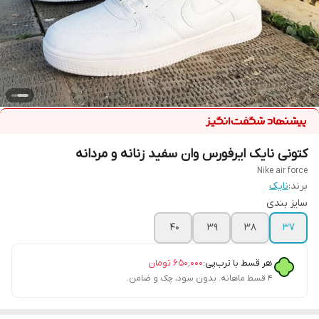
کتونی نایک ایرفورس وان سفید زنانه و مردانه
Nike air force
برند:
نایک
سایز بندی
40
39
38
۳۷
هر قسط با ترب‌پی:
۶۵۰٬۰۰۰
تومان
۴ قسط ماهانه. بدون سود، چک و ضامن.