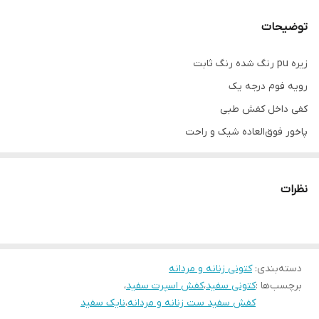
توضیحات
زیره pu رنگ شده رنگ ثابت
رویه فوم درجه یک
کفی داخل کفش طبی
پاخور فوق‌العاده شیک و راحت
قالب کاملا استاندارد
کیفیت عالی
نظرات
مناسب استفاده روزمره
دسته‌بندی
:
کتونی زنانه و مردانه
برچسب‌ها :
کتونی سفید
،
کفش اسپرت سفید
،
کفش سفید ست زنانه و مردانه
،
نایک سفید