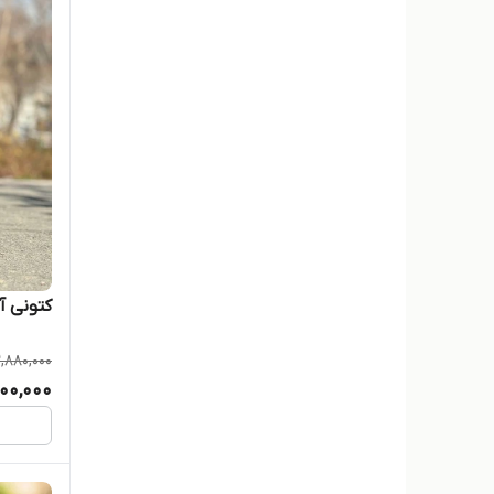
کتونی آ
2,880,000
500,000