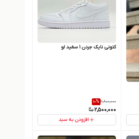
کتونی نایک جردن ۱ سفید لو
10
%
2,800,000
2,500,000
افزودن به سبد