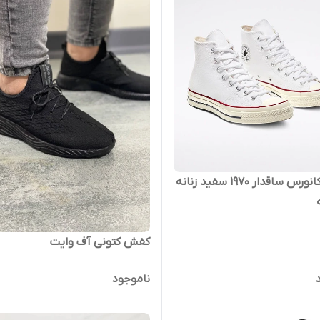
آلستار کانورس ساقدار ۱۹۷۰ سفید زنانه
کفش کتونی آف وایت
ناموجود