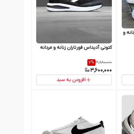
انه و
کتونی آدیداس فورتاران زنانه و مردانه
7
%
3,880,000
3,600,000
افزودن به سبد