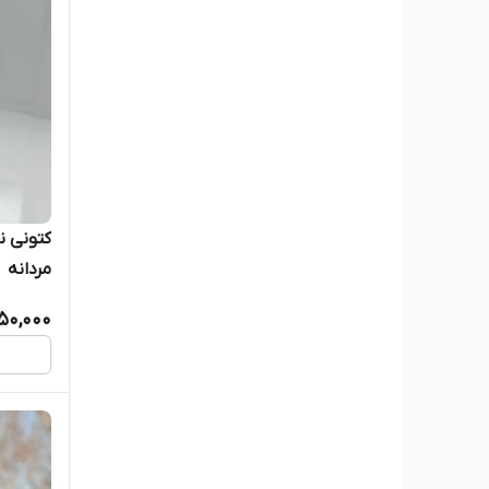
تامی
جردن
ساکونی
سالامون
کانورس
کتونی ن
مردانه
نایک
950,000
نیوبالانس
نیوبالانس
ونس