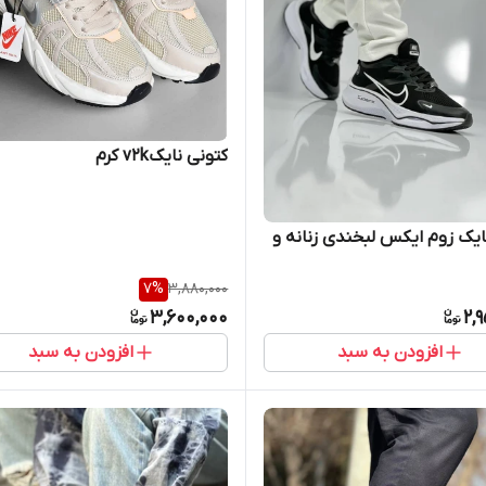
کتونی نایکv2k کرم
ایک زوم ایکس لبخندی زنانه و
7
%
3,880,000
3,600,000
2,
افزودن به سبد
افزودن به سبد