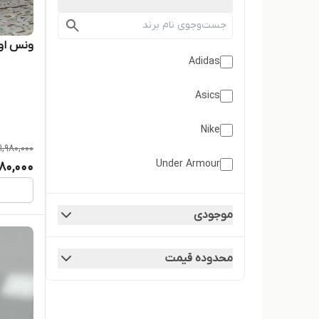
ونس اول
Adidas
Asics
Nike
1,980,000
Under Armour
780,000
آدیداس
موجودی
آدیداس
محدوده قیمت
آدیداس
آف وایت