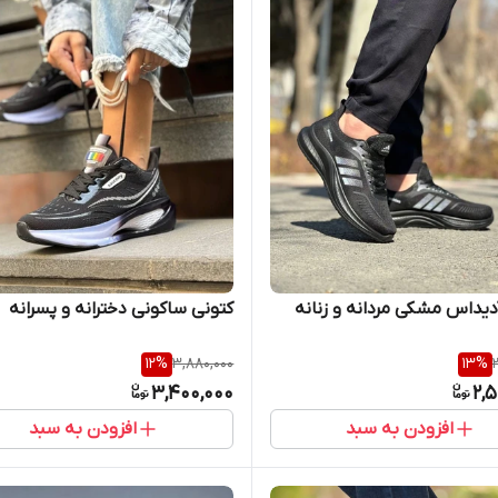
دیداس مشکی مردانه و زنانه
کتونی ساکونی دخترانه و پسرانه
12
%
3,880,000
13
%
3,400,000
2,
افزودن به سبد
افزودن به سبد