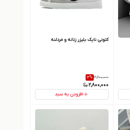
کتونی نایک بلیزر زنانه و مردلنه
12
%
3,200,000
2,800,000
افزودن به سبد