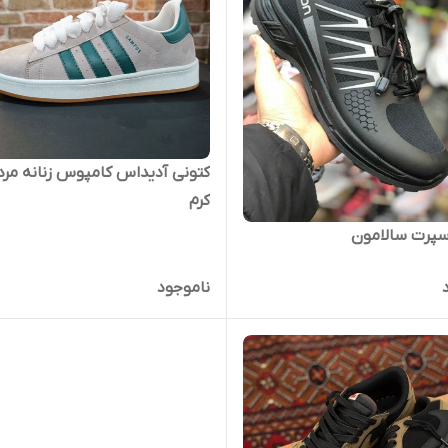
کتونی آدیداس کامپوس زنانه مردا
کرم
پرت سالامون
ناموجود