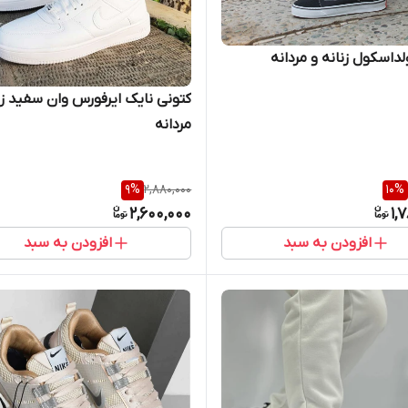
داسکول زنانه و مردانه
کتونی نایک ایرفورس وان سفید زن
مردانه
9
%
2,880,000
10
%
2,600,000
1,
افزودن به سبد
افزودن به سبد