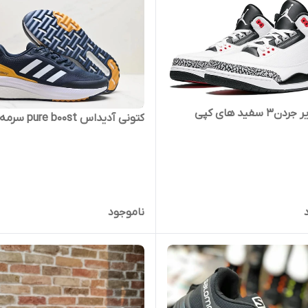
۳ سفید های کپی
کتونی آدیداس pure b00st سرمه ای
ناموجود