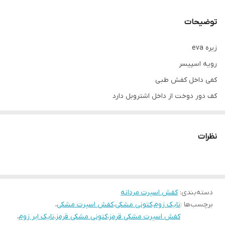
توضیحات
زیره eva
رویه اسپیسر
کفی داخل کفش طبی
کف دور دوخت از داخل اشتروبل دارد
پاخور‌ فوق‌العاده شیک و راحت
قالب استاندارد
نظرات
کیفیت عالی
مناسب ورزش و استفاده روزمره
دسته‌بندی
:
کفش اسپرت مردانه
برچسب‌ها :
نایک زوم
،
کتونی مشکی
،
کفش اسپرت مشکی
،
کفش اسپرت مشکی قرمز
،
کتونی مشکی قرمز
،
نایک ایر زوم
،