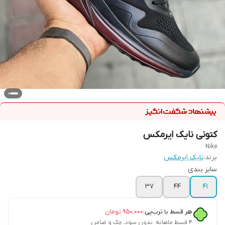
کتونی نایک ایرمکس
Nike
برند:
نایک ایرمکس
سایز بندی
37
44
41
هر قسط با ترب‌پی:
۹۵۰٬۰۰۰
تومان
۴ قسط ماهانه. بدون سود، چک و ضامن.