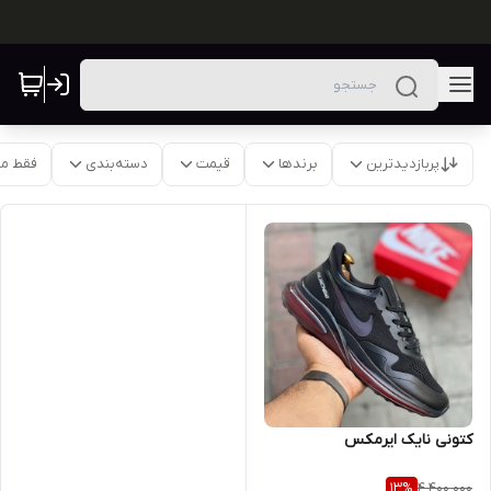
پربازدیدترین
برندها
قیمت
دسته‌بندی
فقط م
کتونی نایک ایرمکس
4,400,000
13
%