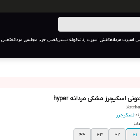
 اسپرت مردانه
کفش اسپرت زنانه
کوله پشتی
کفش چرم مجلسی مردانه
کفش م
ونی اسکیچرز مشکی مردانه hyper
Sketche
ند:
اسکیچرز
یز
44
43
42
41