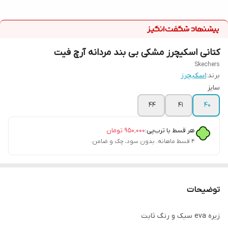
کتانی اسکیچرز مشکی بی بند مردانه آرچ فیت
Skechers
برند:
اسکیچرز
سایز
44
41
40
هر قسط با ترب‌پی:
۹۵۰٬۰۰۰
تومان
۴ قسط ماهانه. بدون سود، چک و ضامن.
توضیحات
زیره eva سبک و رنگ ثابت