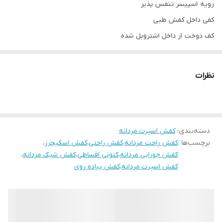
رویه اسپیسر تنفس پذیر
کفی داخل کفش طبی
کف دوخت از داخل اشتروبل شده
پاخور فوق‌العاده شیک و راحت
قالب کاملا استاندارد
نظرات
کیفیت عالی ساخت ایران
دسته‌بندی
:
کفش اسپرت مردانه
برچسب‌ها :
کفش راحت مردانه
،
کفش راحتی
،
کفش اسکیچرز
،
کفش جورابی مردانه
،
کتونی اقساطی
،
کفش شیک مردانه
،
کفش اسپرت مردانه
،
کفش پیاده روی