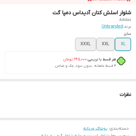
شلوار اسلش کتان آدیداس دمپا گت
Adidas
برند:
Unbranded
سایز
XXXL
XXL
XL
هر قسط با ترب‌پی:
۲۴۵٬۰۰۰
تومان
۴ قسط ماهانه. بدون سود، چک و ضامن.
نظرات
دسته‌بندی
:
پوشاک مردانه
برچسب‌ها :
شلوار اسپرت مردانه
،
شلوار گرمی مردانه
،