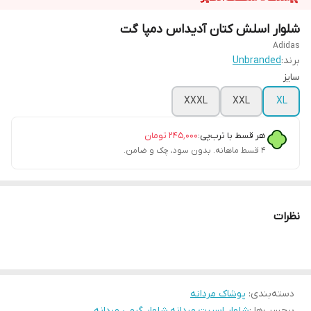
شلوار اسلش کتان آدیداس دمپا گت
Adidas
برند:
Unbranded
سایز
XXXL
XXL
XL
هر قسط با ترب‌پی:
۲۴۵٬۰۰۰
تومان
۴ قسط ماهانه. بدون سود، چک و ضامن.
نظرات
دسته‌بندی
:
پوشاک مردانه
برچسب‌ها :
شلوار اسپرت مردانه
،
شلوار گرمی مردانه
،