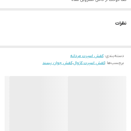
پاخور فوق‌العاده شیک و راحت
قالب کاملآ استاندارد
نظرات
کیفیت عالی
دسته‌بندی
:
کفش اسپرت مردانه
برچسب‌ها :
کفش اسپرت کژوال
،
کفش جوان پسند