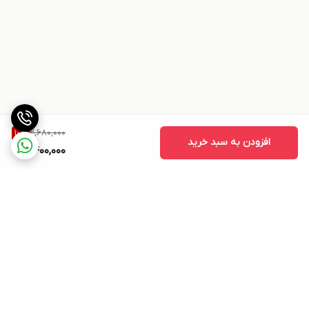
2,680,000
10
%
افزودن به سبد خرید
2,400,000
برگشت به بالا