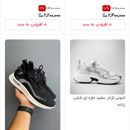
2,480,000
2,680,000
11
%
10
%
2,200,000
2,400,000
افزودن به سبد
افزودن به سبد
کتونی لژدار سفید نقره ای فشن
زنانه