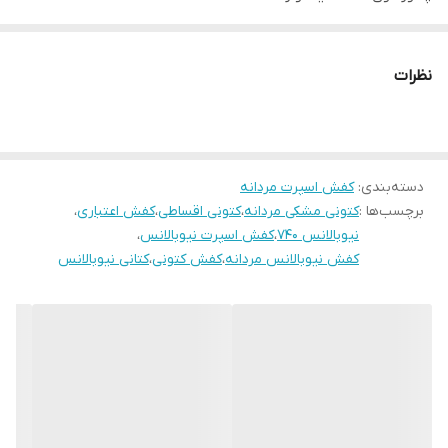
قالب کاملآ استاندارد
کیفیت عالی ساخت ایران
نظرات
دسته‌بندی
:
کفش اسپرت مردانه
برچسب‌ها :
کتونی مشکی مردانه
،
کتونی اقساطی
،
کفش اعتباری
،
نیوبالانس 740
،
کفش اسپرت نیوبالانس
،
کفش نیوبالانس مردانه
،
کفش کتونی
،
کتانی نیوبالانس