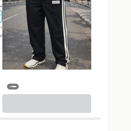
سا
دس
بر