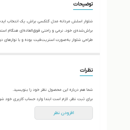
توضیحات
شلوار اسلش مردانه مدل گلکسی براش، یک انتخاب ایده‌آ
براش‌شده‌ی خود، نرمی و راحتی فوق‌العاده‌ای هنگام استفا
طراحی شلوار به‌صورت استریت‌فیت بوده و با نوارهای 
ویژگی‌ها:
جنس: پارچه گلکسی براش نرم و مقاوم
مدل: اسلش استریت فیت
نظرات
دارای کش در کمر + بند تنظیم
دارای نوار دوخط کناری
شما هم درباره این محصول نظر خود را بنویسید.
مناسب استفاده روزمره، باشگاه، دانشگاه و استایل‌های ا
برای ثبت نظر، لازم است ابتدا وارد حساب کاربری خود شو
ضدپرز و مقاوم در استفاده طولانی
افزودن نظر
تنخور شیک و راحت
این شلوار یک گزینه همه‌کاره برای هر کسی است که می‌خو